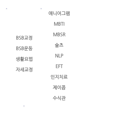
애니어그램
MBTI
MBSR
BSB교정
슐츠
BSB운동
NLP
생활요법
EFT
자세교정
인지치료
제이콥
수식관