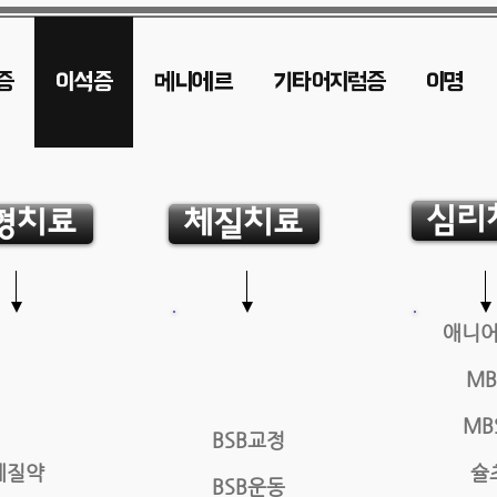
증
이석증
메니에르
기타어지럼증
이명
심리
형치료
체질치료
애니
MB
MB
BSB교정
체질약
슐
BSB운동