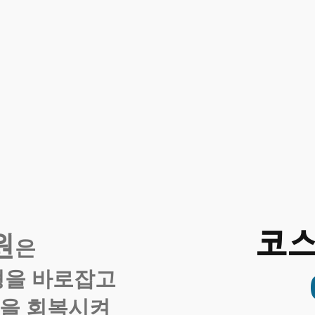
코
원
은
형을 바로잡고
을 회복시켜