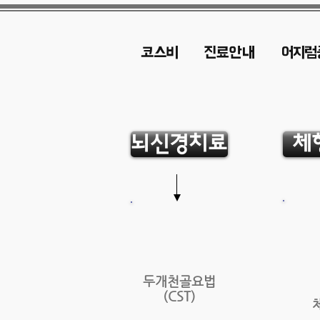
코스비
진료안내
어지럼
뇌신경치료
체
두개천골요법
(CST)