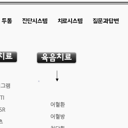
두통
진단시스템
치료시스템
질문과답변
치료
육음치료
어그램
TI
어혈환
SR
어혈방
츠